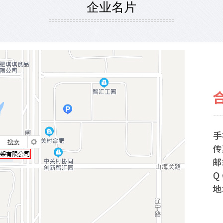
企业名片
安徽康佳同创重型层板货架
洽洽食品冷库钢平台